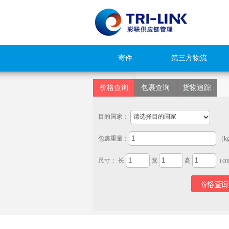
寄件
第三方物流
价格查询
包裹查询
货物追踪
目的国家：
包裹重量：
（k
尺寸： 长
宽
高
（c