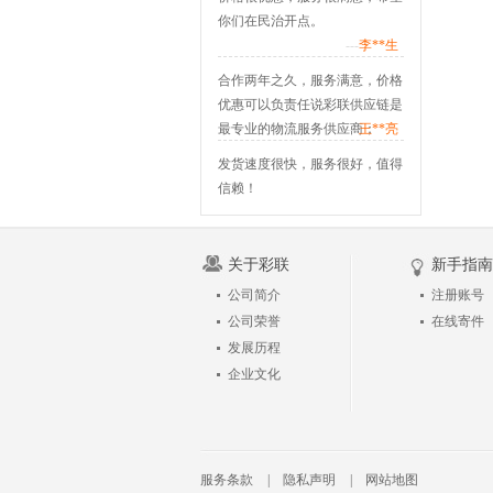
你们在民治开点。
---
李**生
合作两年之久，服务满意，价格
优惠可以负责任说彩联供应链是
最专业的物流服务供应商；
---
王**亮
发货速度很快，服务很好，值得
信赖！
---
张**生
关于彩联
新手指南
公司简介
注册账号
公司荣誉
在线寄件
发展历程
企业文化
服务条款
|
隐私声明
|
网站地图