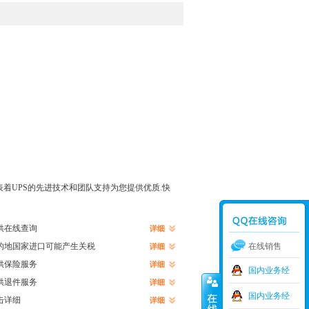
着UPS的先进技术和团队支持为您提供优质.快
供在线查询
的地国家进口可能产生关税
在线销售
供保险服务
国内业务经
供退件服务
理-齐
国内业务经
击详细