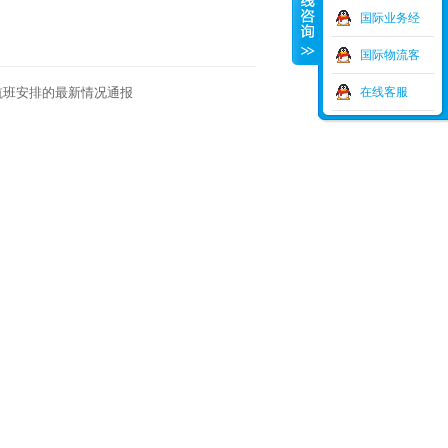
理-刘
国际业务经
理-王
国际物流客
服-陈
航班安排的最新情况通报
在线客服