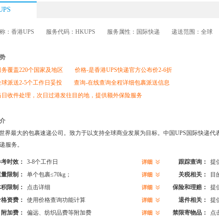
UPS
称：香港UPS 服务代码：HKUPS 服务属性：国际快递 递送范围：全球
势
服务覆盖220个国家及地区 价格-是香港UPS快递官方公布价2-6折
全球派送2-5个工作日妥投 查询-在线查询全程详细包裹派送信息
当日收件处理，次日过港发往目的地，提供额外保险服务
介
是世界最大的包裹速递公司。致力于以支持全球商业发展为目标。中国UPS国际快递代表
递服务。
参考时效：
3-8个工作日
跟踪查询：
提
重量限制：
单个包裹≤70kg；
关税相关：
目
体积限制：
点击详细
保险和理赔：
提
价格资费：
使用价格查询功能计算
退件相关：
提
附加费：
偏远、纺织品费等附加费
禁限寄物品：
点